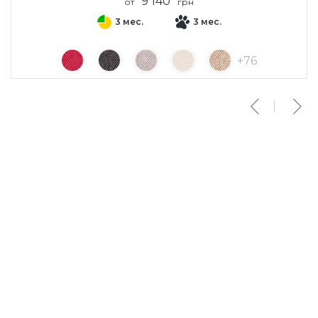
9 140
от
грн
3 мес.
3 мес.
+
76