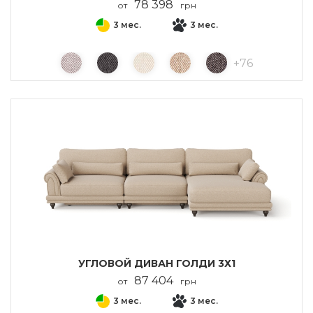
78 398
от
грн
3 мес.
3 мес.
+
76
УГЛОВОЙ ДИВАН ГОЛДИ 3Х1
87 404
от
грн
3 мес.
3 мес.