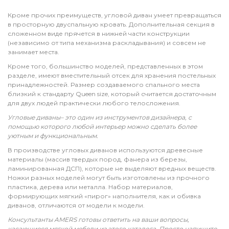
Кроме прочих преимуществ, угловой диван умеет превращаться
в просторную двуспальную кровать. Дополнительная секция в
сложенном виде прячется в нижней части конструкции
(независимо от типа механизма раскладывания) и совсем не
занимает места.
Кроме того, большинство моделей, представленных в этом
разделе, имеют вместительный отсек для хранения постельных
принадлежностей. Размер создаваемого спального места
близкий к стандарту Queen size, который считается достаточным
для двух людей практически любого телосложения.
Угловые диваны– это один из инструментов дизайнера, с
помощью которого любой интерьер можно сделать более
уютным и функциональным.
В производстве угловых диванов используются древесные
материалы (массив твердых пород, фанера из березы,
ламинированная ДСП), которые не выделяют вредных веществ.
Ножки разных моделей могут быть изготовлены из прочного
пластика, дерева или металла. Набор материалов,
формирующих мягкий «пирог» наполнителя, как и обивка
диванов, отличаются от модели к модели.
Консультанты AMERS готовы ответить на ваши вопросы,
касающиеся мягкой мебели из этого каталога. Просто напишите