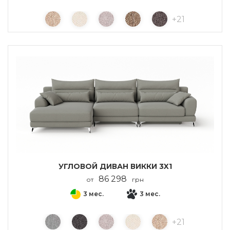
+
21
УГЛОВОЙ ДИВАН ВИККИ 3X1
86 298
от
грн
3 мес.
3 мес.
+
21