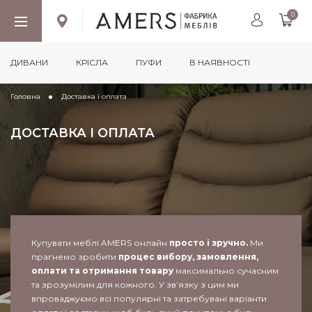
0
ДИВАНИ
КРІСЛА
ПУФИ
В НАЯВНОСТІ
Головна
Доставка і оплата
ДОСТАВКА І ОПЛАТА
Купувати меблі AMERS онлайн
просто і зручно.
Ми
прагнемо зробити
процес вибору, замовлення,
оплати та отримання товару
максимально сучасним
та зрозумілим для кожного. У зв’язку з цим ми
впроваджуємо всі популярні та затребувані варіанти