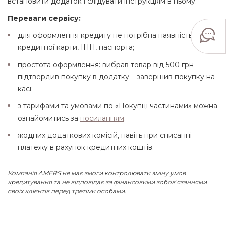
встановити додаток і слідувати інструкціям в ньому.
Переваги сервісу:
для оформлення кредиту не потрібна наявність
кредитної карти, ІНН, паспорта;
простота оформлення: вибрав товар від 500 грн ––
підтвердив покупку в додатку – завершив покупку на
касі;
з тарифами та умовами по «Покупці частинами» можна
ознайомитись за
посиланням
;
жодних додаткових комісій, навіть при списанні
платежу в рахунок кредитних коштів.
Компанія AMERS не має змоги контролювати зміну умов
кредитування та не відповідає за фінансовими зобов’язаннями
своїх клієнтів перед третіми особами.