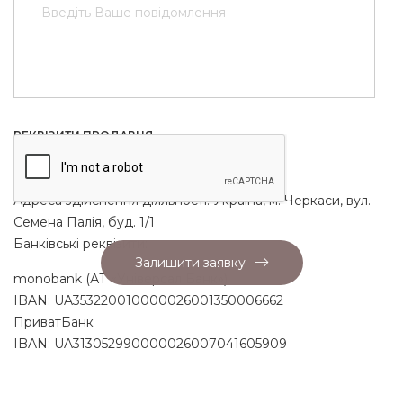
amers_mebel@ukr.net
МИ У СОЦМЕРЕЖАХ:
РЕКВІЗИТИ ПРОДАВЦЯ
ФОП: Чурчін Максим Анатолійович
РНОКПП (ІПН): 3087821690
Адреса здійснення діяльності: Україна, м. Черкаси, вул.
Семена Палія, буд. 1/1
Банківські реквізити:
Залишити заявку
monobank (АТ «Універсал Банк»)
IBAN: UA353220010000026001350006662
ПриватБанк
IBAN: UA313052990000026007041605909