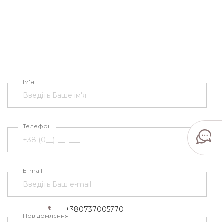
Ім'я
Телефон
E-mail
Черкаси, провул. Зелінського
1\1
+380737005770
Повідомлення