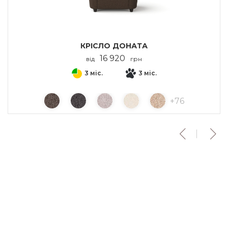
КРІСЛО ДОНАТА
16 920
від
грн
3 міс.
3 міс.
+
76