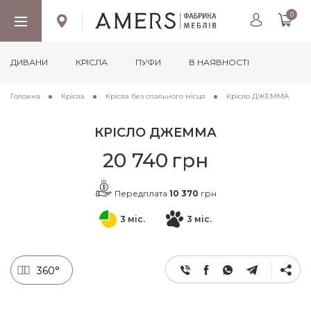
0
ДИВАНИ
КРІСЛА
ПУФИ
В НАЯВНОСТІ
Головна
Крісла
Крісла без спального місця
Крісло ДЖЕММА
КРІСЛО ДЖЕММА
20 740
грн
Передплата
10 370
грн
3 міс.
3 міс.
360°