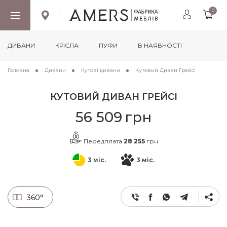
0
ДИВАНИ
КРІСЛА
ПУФИ
В НАЯВНОСТІ
Головна
Дивани
Кутові дивани
Кутовий Диван Грейсі
КУТОВИЙ ДИВАН ГРЕЙСІ
56 509
грн
Передплата
28 255
грн
3 міс.
3 міс.
360°