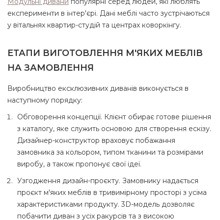
Модульні дивани
популярні серед людей, які люблять
експерименти в інтер'єрі. Дані меблі часто зустрічаються
у вітальнях квартир-студій та центрах коворкінгу.
ЕТАПИ ВИГОТОВЛЕННЯ М'ЯКИХ МЕБЛІВ
НА ЗАМОВЛЕННЯ
Виробництво ексклюзивних диванів виконується в
наступному порядку:
Обговорення концепції. Клієнт обирає готове рішення
з каталогу, яке служить основою для створення ескізу.
Дизайнер-конструктор враховує побажання
замовника за кольором, типом тканини та розмірами
виробу, а також пропонує свої ідеї.
Узгодження дизайн-проєкту. Замовнику надається
проєкт м'яких меблів в тривимірному просторі з усіма
характеристиками продукту. 3D-модель дозволяє
побачити диван з усіх ракурсів та з високою