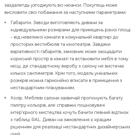
заздалегідь узгоджують всі нюанси. Покупець може
висловити свої побажання за наступними параметрами:
Габарити. Заводи виготовляють дивани за
індивідуальними розмірами для приміщень різної площі
– від невеликої кімнати в комунальній квартирі до
просторих вестибюлів та кінотеатрів. Завдяки
варіативності габаритів, замовник може заощадити
корисний простір в кімнаті та встановити меблі в тому
місці, де стандартному виробу з салону не вистачає
кількох сантиметрів. Крім того, модель унікальних
розмірів можна гармонійно вписати в приміщення з
нестандартним плануванням;
Колір. Меблеві салони зазвичай пропонують багату
палітру кольорів, але справжні поціновувачі
інтер'єрного мистецтва хочуть бачити певний відтінок
з таблиці RAL. Диван на замовлення є кращим
рішенням для реалізації нестандартних дизайнерських
ідей;